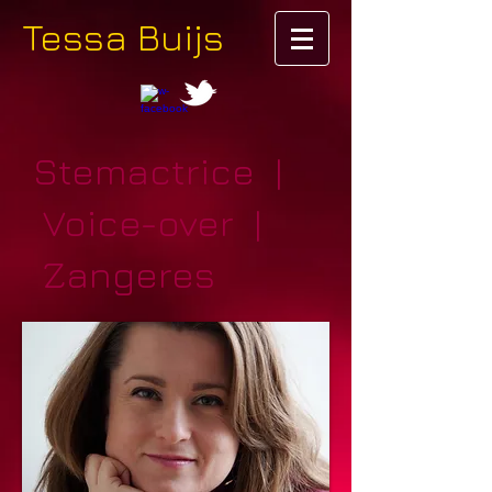
Tessa Buijs
Stemactrice |
Voice-over |
Zangeres
Stemacteur, stemactrice, voice-over, voice over,
inspreken, animatie, commercials , reclames,
professioneel, zangeres, zanger, inspreken
producties, inspreken films, inspreken,
documentaires, inspreken commercials,
inspreken reclames, inspreken reclames,
documentaires, narration, stem, acteur, actrice,
zang, inzingen, Stemacteur, stemactrice, voice-