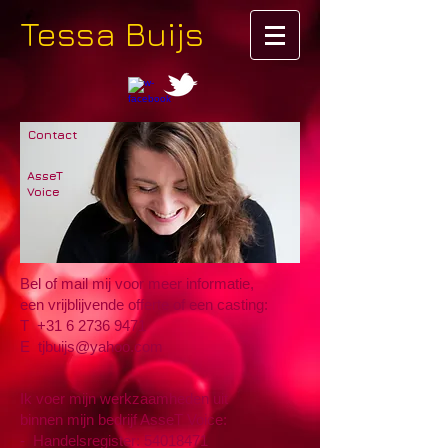
Tessa Buijs
Contact
AsseT
Voice
Bel of mail mij voor meer informatie,
een vrijblijvende offerte of een casting:
T
+31 6 2736 9471
E
tjbuijs@yahoo.com
​Ik voer mijn werkzaamheden uit
binnen mijn bedrijf AsseT Voice:
- Handelsregister:
54018471